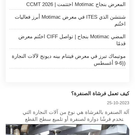
CCMT 2026 | اختتمت Motimac المعرض بنجاح
أبرز فعاليات Motimac في معرض ITES شنتشن الذي
اختُتم
اختُتم معرض CIFF بنجاح | تواصل Motimac المضي
قدمًا
موتيماك تبرز في معرض فيتنام بينه ديونج لآلات النجارة
(6-9 أغسطس)
كيف تعمل فرشاة الصنفرة؟
25-10-2023
آلة الصنفرة بالفرشاة هي نوع من آلات النجارة التي
تستخدم فرشًا دوارة لصنفرة أو تلميع سطح القطع
الخشبية. غالبًا ما تُستخدم أدوات الصنفرة بالفرشاة
للتشطيب أو التقطيع أو الصنفرة أو صنفرة الحواف لمختلف