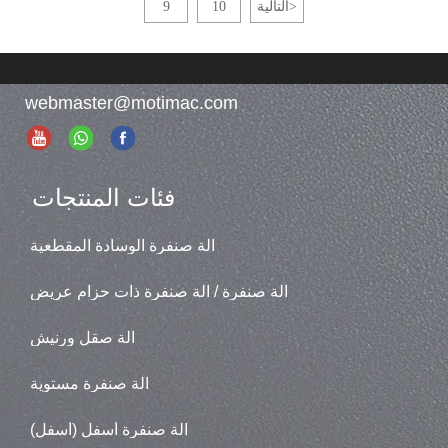
>
التالية
10
9
webmaster@motimac.com
فئات المنتجات
آلة صنفرة الوسادة المقطعية
آلة صنفرة / آلة صنفرة ذات حزام عريض
آلة صقل ورنيش
آلة صنفرة مستوية
آلة صنفرة أسفل (أسفل)