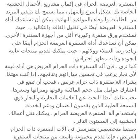
الصنفرة العريضة الحزام في إكمال مشاريع الأعمال الخشبية
الخاصة بك بشكل أسرع وأسهل ، مما يسمح لك بتلقي المزيد
من الطلبات والوفاء بالمواعيد النهائية. يمكن أن تساعدك أداة
السنفرة العريضة أيضًا في تقليل الفاقد والتكاليف ، حيث
تستخدم ورق صنفرة وكهرباء أقل من أجهزة الصنفرة الأخرى.
يمكن أن تساعدك أداة السنفرة العريضة الحزام أيضًا على
زيادة رضا العملاء وولائهم ، حيث يمكنك تقديم منتجات عالية
الجودة وذات مظهر احترافي.
كما ترى ، فإن آلة السنفرة ذات الحزام العريض هي أداة قيمة
لأي نجار يرغب في تحسين مهاراتهم ونتائجهم. إذا كنت مهتمًا
بشراء آلة صنفرة ذات حزام عريض ، فيجب أن تضع في
اعتبارك عوامل مثل حجم الماكينة وقوتها وميزاتها وسعرها.
يجب عليك أيضًا البحث عن العلامات التجارية والتجار ذوي
السمعة الطيبة الذين يقدمون الضمان ودعم الخدمة.
باستخدام آلة الصنفرة العريضة الحزام ، يمكنك نقل أعمالك
الخشبية إلى المستوى التالي.
بصفتنا متخصصين متمرسين في آلات الصنفرة ذات الحزام
العريض ، فإننا نقدم مجموعة واسعة من منتجات السنفرة