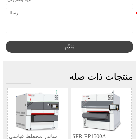
يُقدِّم
منتجات ذات صله
SPR-RP1300A
ساندر مخطط قياسي