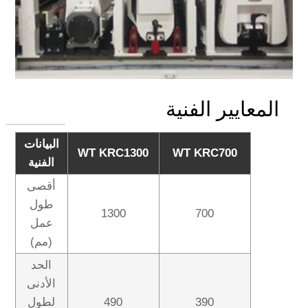
المعايير الفنية
البيانات
WT KRC1300
WT KRC700
الفنية
أقصى
طول
1300
700
عمل
(مم)
الحد
الأدنى
390
490
لطول