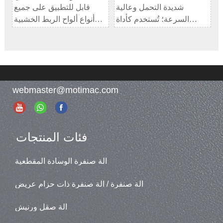
شديدة التحمل وعالية
قابل للتطبيق على جميع
السرعة؛ تُستخدم كأداة
أنواع ألواح الربط الخشبية
تسوية وصنفرة. {#$$$@}
الصلبة
الطراز: SPR-RP1300A
webmaster@motimac.com
فئات المنتجات
آلة صنفرة الوسادة المقطعية
آلة صنفرة / آلة صنفرة ذات حزام عريض
آلة صقل ورنيش