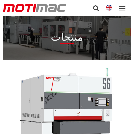


منتجات