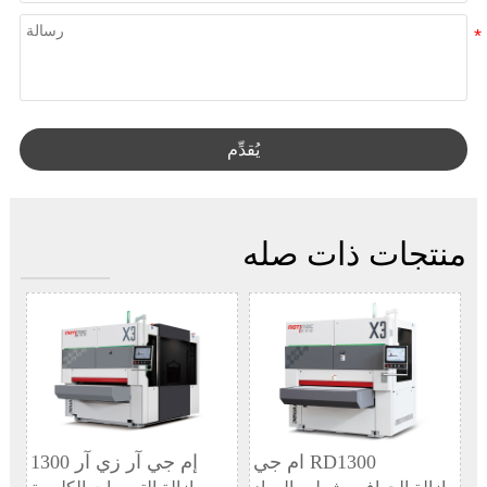
يُقدِّم
منتجات ذات صله
ام جي RD1300
إم جي آر زي آر 1300