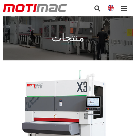


منتجات