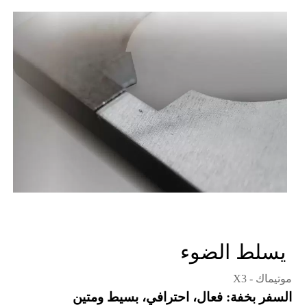
يسلط الضوء
موتيماك - X3
السفر بخفة: فعال، احترافي، بسيط ومتين