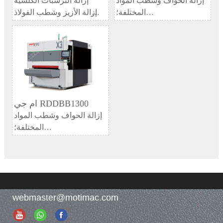
إزالة الحواف وشطب المواد
إزالة الترسبات الكلسية
المختلفة؛
وإزالة الأزيز وشطب الفولاذ
إزالة حواف الفجوات وزوايا
الكربوني؛
الفتحات.
إزالة الأشواك والشطب
وسحب الأسلاك من الفولاذ
المقاوم للصدأ والألومنيوم
والنحاس والمعادن غير
الحديدية الأخرى
ام جي RDDBB1300
إزالة الحواف وشطب المواد
المختلفة؛
إزالة حواف الفجوات وزوايا
الفتحات.
webmaster@motimac.com