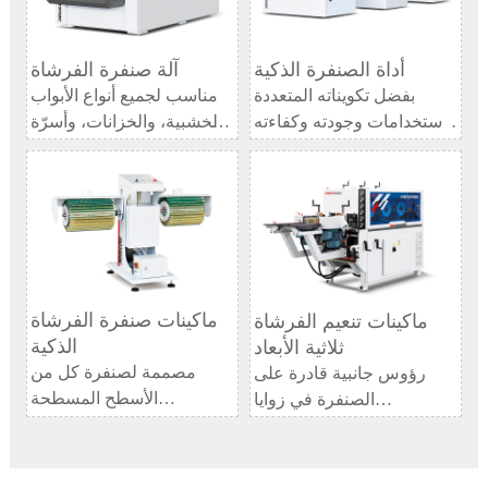
أداة الصنفرة الذكية
آلة صنفرة الفرشاة
بفضل تكويناته المتعددة
مناسب لجميع أنواع الأبواب
الاستخدامات وجودته وكفاءته
الخشبية، والخزانات، وأسرّة
العالية، يعد حلاً مثاليًا
الأطفال الفنية، وخطوط
لاستبدال العمالة اليدوية في
الزخرفة، والأثاث المخصص،
مجال تنظيف الأشكال غير
إلخ.
المنتظمة.
يستخدم لصنفرة الألواح
الموديل: ​FH1300N/
بالفرشاة وصنفرة الطلاء
FD1300N/ FR1300N
بالفرشاة.
الموديل:
ماكينات صنفرة الفرشاة
ماكينات تنعيم الفرشاة
FHDR1300/FHDR1000
الذكية
ثلاثية الأبعاد
مصممة لصنفرة كل من
رؤوس جانبية قادرة على
الأسطح المسطحة
الصنفرة في زوايا
والمحددة{#$$^}ماكينة
متعددة{##$^^}ماكينة
صنفرة بالفرشاة/ماكينة
تفريش الخشب/ماكينة
صنفرة بفرشاة الخشب/
فرشاة رمل{#$$@}مناسبة