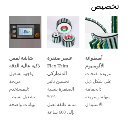
تخصيص
أسطوانة
عنصر صنفرة
شاشة لمس
الألومنيوم
Flex.Trim
ذكية عالية الدقة
الدنماركي
مزودة بفتحات
واجهة تشغيل
على شكل ذيل
تحسين تأثير
مريحة
الحمامة;
الصنفرة بنسبة
للمستخدم;
سهلة وسريعة
50%;
تشغيل بسيط،
الاستبدال.
متانة فائقة تصل
بيانات واضحة.
إلى 600 ساعة.