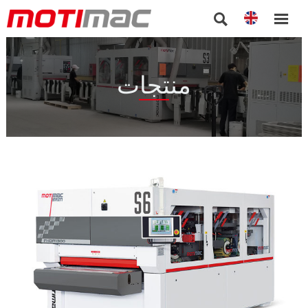


منتجات