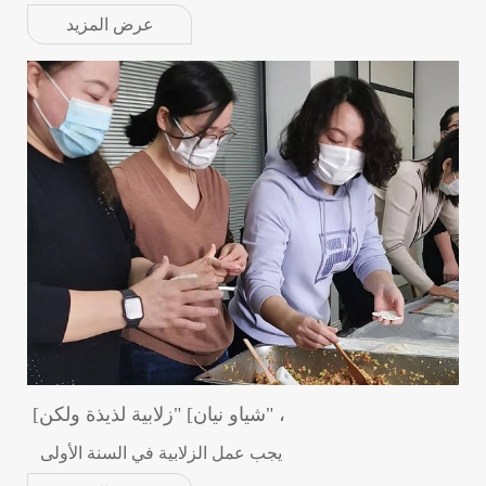
عرض المزيد
[شياو نيان] "زلابية لذيذة ولكن" ،
يجب عمل الزلابية في السنة الأولى