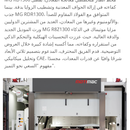
كفاءته في إزالة الحواف المعدنية وتشطيب الزوايا بدقة. بينما
جذب MG RDR1300، المتوافق مع الفولاذ المقاوم للصدأ
والألومنيوم وغيرها من المعادن، العديد من المشترين الدوليين.
ورث الموديل الجديد MG R8Z1300 مزايا موتيماك في الذكاء
والدقة العالية. حيث عززت التحسينات الهيكلية والتحكم الذكي
من استقراره وكفاءته، مما أكسبه إشادة كبيرة خلال العروض
التوضيحية. قدم الفريق المحترف، المدعوم بتصميم ثلاثي الأبعاد
وتحليل ميكانيكي CAE، شرحًا وافيًا عن قدرات المعدات، مجسدًا
مفهوم "السعي نحو التميز".