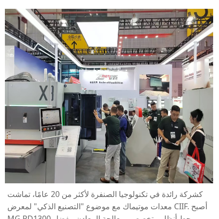
كشركة رائدة في تكنولوجيا الصنفرة لأكثر من 20 عامًا، تماشت
معدات موتيماك مع موضوع "التصنيع الذكي" لمعرض CIIF. أصبح
MG RD1300 محط أنظار متخصصي معالجة المعادن، بفضل