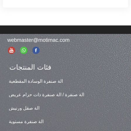
webmaster@motimac.com
فئات المنتجات
آلة صنفرة الوسادة المقطعية
آلة صنفرة / آلة صنفرة ذات حزام عريض
آلة صقل ورنيش
آلة صنفرة مستوية